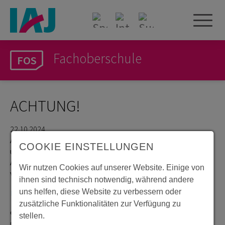
Weiterbildungsscheck
ME
Praxisberater an Oberschulen
Bildungsgutscheine
Speisepläne
Intranet
Suche
Schulbegleitung
Berufsorientierung
Fachoberschule
Schulsozialarbeit
Projekte/Kooperationen: Tandem
Inklusionsassistent/-in
TANDEM Erzgebirge
ACHTUNG!
Ökologischer Bundesfreiwilligendienst
22.10.2024
Am Montag, 28.10.2024 wird unsere Telefonanlage
COOKIE EINSTELLUNGEN
umgestellt. Unser Standort Adam-Ries-Straße in
Annaberg-Buchholz ist an diesem Tag telefonisch
Wir nutzen Cookies auf unserer Website. Einige von
voraussichtlich
ihnen sind technisch notwendig, während andere
nicht oder nur eingeschränkt
uns helfen, diese Website zu verbessern oder
zusätzliche Funktionalitäten zur Verfügung zu
erreichbar. Alle anderen Standorte erreichen Sie wie
stellen.
gewohnt unter den bekannten Nummern.