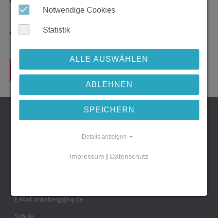
Notwendige Cookies
Statistik
Via E-Mail können Sie uns nach wie vor kontaktieren.
ALLE AUSWÄHLEN
Zurück
ABLEHNEN
SPEICHERN
IAJ
Institut für Ausbildung Jugendlicher
gemeinnützige GmbH
Details anzeigen
Anschrift:
Impressum
|
Datenschutz
Adam-Ries-Straße 47 - 49
09456 Annaberg-Buchholz
Telefon:
03733 1707-0
E-Mail:
annaberg
@
iaj.de
Schule