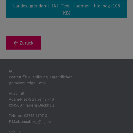
Landesjugendamt_IAJ_Text_Huebner_Ihle.jpeg
(108
KB)
Zurück
IAJ
Institut für Ausbildung Jugendlicher
gemeinnützige GmbH
Anschrift:
Adam-Ries-Straße 47 - 49
09456 Annaberg-Buchholz
Telefon:
03733 1707-0
E-Mail:
annaberg
@
iaj.de
Schule